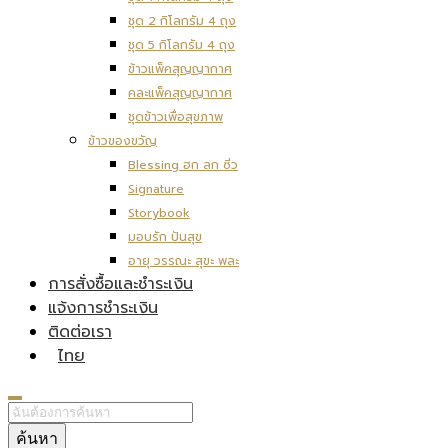
ชุด 2 กิโลกรัม 4 ถุง
ชุด 5 กิโลกรัม 4 ถุง
ข้าวแพ็คสุญญากาศ
คละแพ็คสุญญากาศ
ชุดข้าวเพื่อสุขภาพ
ข้าวของขวัญ
Blessing ฮก ลก ซิ่ว
Signature
Storybook
มอบรัก ปันสุข
อายุ วรรณะ สุขะ พละ
การสั่งซื้อและชำระเงิน
แจ้งการชำระเงิน
ติดต่อเรา
ไทย
ค้นหา