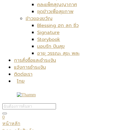
คละแพ็คสุญญากาศ
ชุดข้าวเพื่อสุขภาพ
ข้าวของขวัญ
Blessing ฮก ลก ซิ่ว
Signature
Storybook
มอบรัก ปันสุข
อายุ วรรณะ สุขะ พละ
การสั่งซื้อและชำระเงิน
แจ้งการชำระเงิน
ติดต่อเรา
ไทย
0
หน้าหลัก