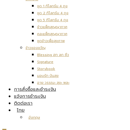
ชุด 1 กิโลกรัม 4 ถุง
ชุด 2 กิโลกรัม 4 ถุง
ชุด 5 กิโลกรัม 4 ถุง
ข้าวแพ็คสุญญากาศ
คละแพ็คสุญญากาศ
ชุดข้าวเพื่อสุขภาพ
ข้าวของขวัญ
Blessing ฮก ลก ซิ่ว
Signature
Storybook
มอบรัก ปันสุข
อายุ วรรณะ สุขะ พละ
การสั่งซื้อและชำระเงิน
แจ้งการชำระเงิน
ติดต่อเรา
ไทย
อังกฤษ