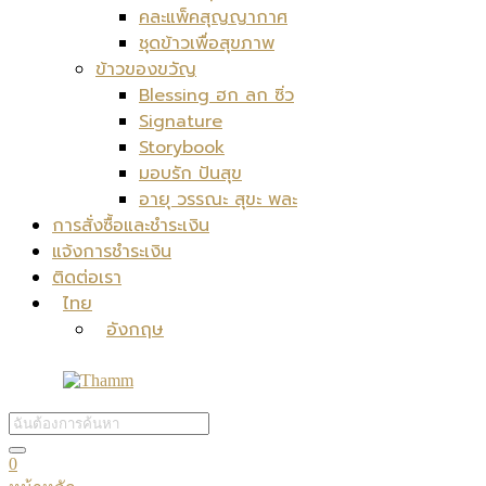
คละแพ็คสุญญากาศ
ชุดข้าวเพื่อสุขภาพ
ข้าวของขวัญ
Blessing ฮก ลก ซิ่ว
Signature
Storybook
มอบรัก ปันสุข
อายุ วรรณะ สุขะ พละ
การสั่งซื้อและชำระเงิน
แจ้งการชำระเงิน
ติดต่อเรา
ไทย
อังกฤษ
0