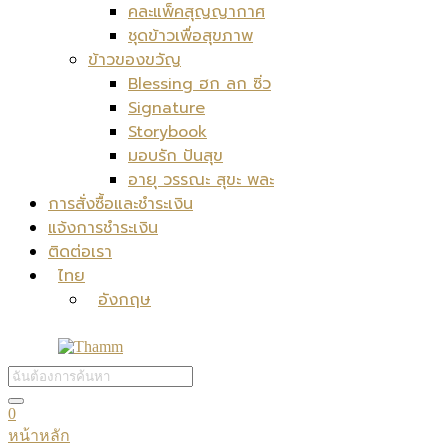
คละแพ็คสุญญากาศ
ชุดข้าวเพื่อสุขภาพ
ข้าวของขวัญ
Blessing ฮก ลก ซิ่ว
Signature
Storybook
มอบรัก ปันสุข
อายุ วรรณะ สุขะ พละ
การสั่งซื้อและชำระเงิน
แจ้งการชำระเงิน
ติดต่อเรา
ไทย
อังกฤษ
0
หน้าหลัก