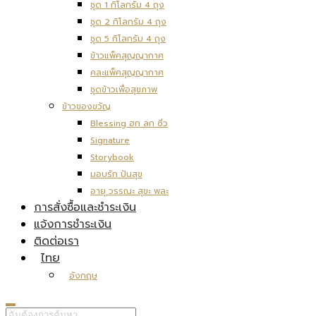
ชุด 1 กิโลกรัม 4 ถุง
ชุด 2 กิโลกรัม 4 ถุง
ชุด 5 กิโลกรัม 4 ถุง
ข้าวแพ็คสุญญากาศ
คละแพ็คสุญญากาศ
ชุดข้าวเพื่อสุขภาพ
ข้าวของขวัญ
Blessing ฮก ลก ซิ่ว
Signature
Storybook
มอบรัก ปันสุข
อายุ วรรณะ สุขะ พละ
การสั่งซื้อและชำระเงิน
แจ้งการชำระเงิน
ติดต่อเรา
ไทย
อังกฤษ