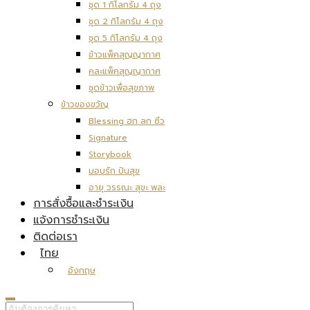
ชุด 1 กิโลกรัม 4 ถุง
ชุด 2 กิโลกรัม 4 ถุง
ชุด 5 กิโลกรัม 4 ถุง
ข้าวแพ็คสุญญากาศ
คละแพ็คสุญญากาศ
ชุดข้าวเพื่อสุขภาพ
ข้าวของขวัญ
Blessing ฮก ลก ซิ่ว
Signature
Storybook
มอบรัก ปันสุข
อายุ วรรณะ สุขะ พละ
การสั่งซื้อและชำระเงิน
แจ้งการชำระเงิน
ติดต่อเรา
ไทย
อังกฤษ