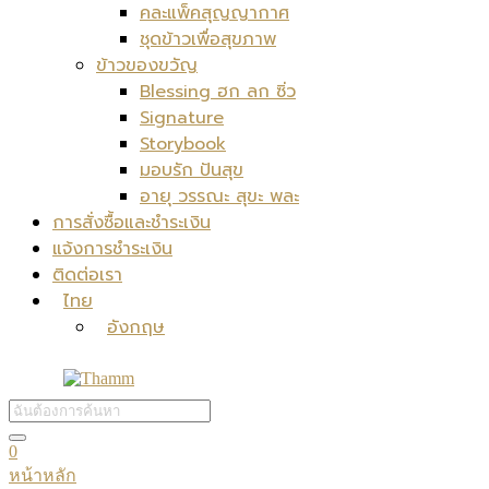
คละแพ็คสุญญากาศ
ชุดข้าวเพื่อสุขภาพ
ข้าวของขวัญ
Blessing ฮก ลก ซิ่ว
Signature
Storybook
มอบรัก ปันสุข
อายุ วรรณะ สุขะ พละ
การสั่งซื้อและชำระเงิน
แจ้งการชำระเงิน
ติดต่อเรา
ไทย
อังกฤษ
0
หน้าหลัก