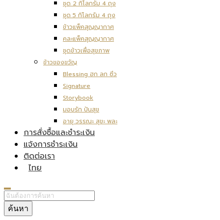
ชุด 2 กิโลกรัม 4 ถุง
ชุด 5 กิโลกรัม 4 ถุง
ข้าวแพ็คสุญญากาศ
คละแพ็คสุญญากาศ
ชุดข้าวเพื่อสุขภาพ
ข้าวของขวัญ
Blessing ฮก ลก ซิ่ว
Signature
Storybook
มอบรัก ปันสุข
อายุ วรรณะ สุขะ พละ
การสั่งซื้อและชำระเงิน
แจ้งการชำระเงิน
ติดต่อเรา
ไทย
ค้นหา