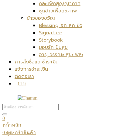
คละแพ็คสุญญากาศ
ชุดข้าวเพื่อสุขภาพ
ข้าวของขวัญ
Blessing ฮก ลก ซิ่ว
Signature
Storybook
มอบรัก ปันสุข
อายุ วรรณะ สุขะ พละ
การสั่งซื้อและชำระเงิน
แจ้งการชำระเงิน
ติดต่อเรา
ไทย
0
หน้าหลัก
0
ดูตะกร้าสินค้า