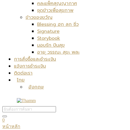
คละแพ็คสุญญากาศ
ชุดข้าวเพื่อสุขภาพ
ข้าวของขวัญ
Blessing ฮก ลก ซิ่ว
Signature
Storybook
มอบรัก ปันสุข
อายุ วรรณะ สุขะ พละ
การสั่งซื้อและชำระเงิน
แจ้งการชำระเงิน
ติดต่อเรา
ไทย
อังกฤษ
0
หน้าหลัก