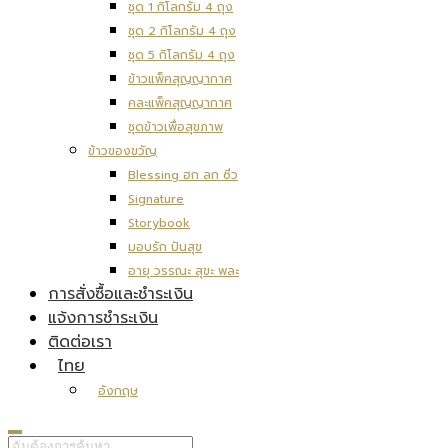
ชุด 1 กิโลกรัม 4 ถุง
ชุด 2 กิโลกรัม 4 ถุง
ชุด 5 กิโลกรัม 4 ถุง
ข้าวแพ็คสุญญากาศ
คละแพ็คสุญญากาศ
ชุดข้าวเพื่อสุขภาพ
ข้าวของขวัญ
Blessing ฮก ลก ซิ่ว
Signature
Storybook
มอบรัก ปันสุข
อายุ วรรณะ สุขะ พละ
การสั่งซื้อและชำระเงิน
แจ้งการชำระเงิน
ติดต่อเรา
ไทย
อังกฤษ