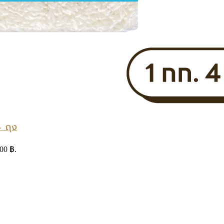
 ถุง
.00 ฿.