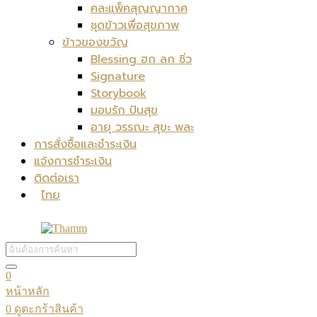
คละแพ็คสุญญากาศ
ชุดข้าวเพื่อสุขภาพ
ข้าวของขวัญ
Blessing ฮก ลก ซิ่ว
Signature
Storybook
มอบรัก ปันสุข
อายุ วรรณะ สุขะ พละ
การสั่งซื้อและชำระเงิน
แจ้งการชำระเงิน
ติดต่อเรา
ไทย
0
หน้าหลัก
0
ดูตะกร้าสินค้า