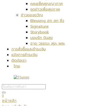
คละแพ็คสุญญากาศ
ชุดข้าวเพื่อสุขภาพ
ข้าวของขวัญ
Blessing ฮก ลก ซิ่ว
Signature
Storybook
มอบรัก ปันสุข
อายุ วรรณะ สุขะ พละ
การสั่งซื้อและชำระเงิน
แจ้งการชำระเงิน
ติดต่อเรา
ไทย
0
หน้าหลัก