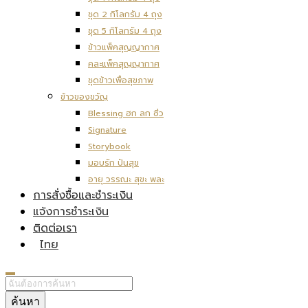
ชุด 2 กิโลกรัม 4 ถุง
ชุด 5 กิโลกรัม 4 ถุง
ข้าวแพ็คสุญญากาศ
คละแพ็คสุญญากาศ
ชุดข้าวเพื่อสุขภาพ
ข้าวของขวัญ
Blessing ฮก ลก ซิ่ว
Signature
Storybook
มอบรัก ปันสุข
อายุ วรรณะ สุขะ พละ
การสั่งซื้อและชำระเงิน
แจ้งการชำระเงิน
ติดต่อเรา
ไทย
ค้นหา