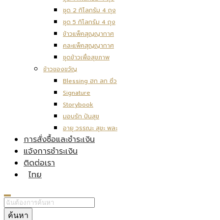
ชุด 2 กิโลกรัม 4 ถุง
ชุด 5 กิโลกรัม 4 ถุง
ข้าวแพ็คสุญญากาศ
คละแพ็คสุญญากาศ
ชุดข้าวเพื่อสุขภาพ
ข้าวของขวัญ
Blessing ฮก ลก ซิ่ว
Signature
Storybook
มอบรัก ปันสุข
อายุ วรรณะ สุขะ พละ
การสั่งซื้อและชำระเงิน
แจ้งการชำระเงิน
ติดต่อเรา
ไทย
ค้นหา