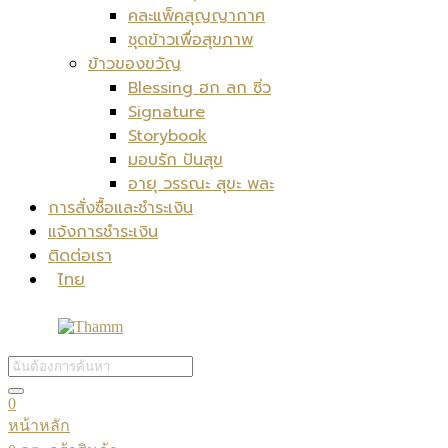
คละแพ็คสุญญากาศ
ชุดข้าวเพื่อสุขภาพ
ข้าวของขวัญ
Blessing ฮก ลก ซิ่ว
Signature
Storybook
มอบรัก ปันสุข
อายุ วรรณะ สุขะ พละ
การสั่งซื้อและชำระเงิน
แจ้งการชำระเงิน
ติดต่อเรา
ไทย
0
หน้าหลัก