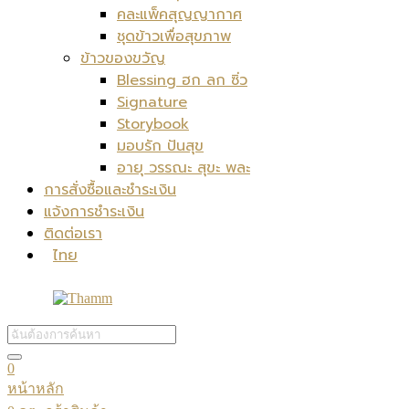
คละแพ็คสุญญากาศ
ชุดข้าวเพื่อสุขภาพ
ข้าวของขวัญ
Blessing ฮก ลก ซิ่ว
Signature
Storybook
มอบรัก ปันสุข
อายุ วรรณะ สุขะ พละ
การสั่งซื้อและชำระเงิน
แจ้งการชำระเงิน
ติดต่อเรา
ไทย
0
หน้าหลัก