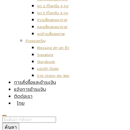
ชุด 2 กิโลกรัม 4 ถุง
ชุด 5 กิโลกรัม 4 ถุง
ข้าวแพ็คสุญญากาศ
คละแพ็คสุญญากาศ
ชุดข้าวเพื่อสุขภาพ
ข้าวของขวัญ
Blessing ฮก ลก ซิ่ว
Signature
Storybook
มอบรัก ปันสุข
อายุ วรรณะ สุขะ พละ
การสั่งซื้อและชำระเงิน
แจ้งการชำระเงิน
ติดต่อเรา
ไทย
ค้นหา