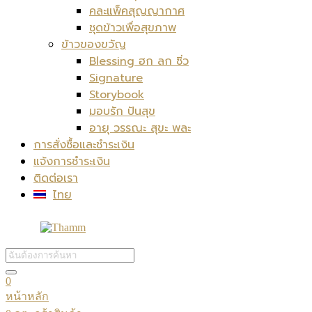
คละแพ็คสุญญากาศ
ชุดข้าวเพื่อสุขภาพ
ข้าวของขวัญ
Blessing ฮก ลก ซิ่ว
Signature
Storybook
มอบรัก ปันสุข
อายุ วรรณะ สุขะ พละ
การสั่งซื้อและชำระเงิน
แจ้งการชำระเงิน
ติดต่อเรา
ไทย
0
หน้าหลัก