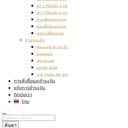
ชุด 2 กิโลกรัม 4 ถุง
ชุด 5 กิโลกรัม 4 ถุง
ข้าวแพ็คสุญญากาศ
คละแพ็คสุญญากาศ
ชุดข้าวเพื่อสุขภาพ
ข้าวของขวัญ
Blessing ฮก ลก ซิ่ว
Signature
Storybook
มอบรัก ปันสุข
อายุ วรรณะ สุขะ พละ
การสั่งซื้อและชำระเงิน
แจ้งการชำระเงิน
ติดต่อเรา
ไทย
ค้นหา