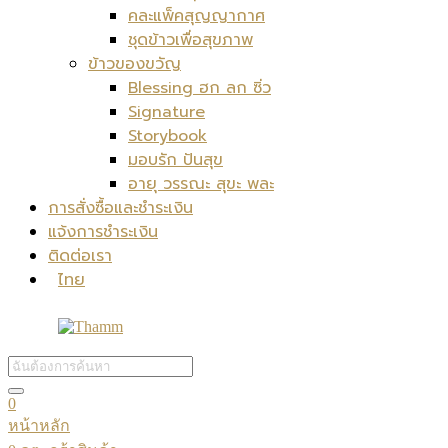
คละแพ็คสุญญากาศ
ชุดข้าวเพื่อสุขภาพ
ข้าวของขวัญ
Blessing ฮก ลก ซิ่ว
Signature
Storybook
มอบรัก ปันสุข
อายุ วรรณะ สุขะ พละ
การสั่งซื้อและชำระเงิน
แจ้งการชำระเงิน
ติดต่อเรา
ไทย
0
หน้าหลัก