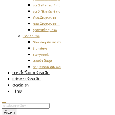
ชุด 2 กิโลกรัม 4 ถุง
ชุด 5 กิโลกรัม 4 ถุง
ข้าวแพ็คสุญญากาศ
คละแพ็คสุญญากาศ
ชุดข้าวเพื่อสุขภาพ
ข้าวของขวัญ
Blessing ฮก ลก ซิ่ว
Signature
Storybook
มอบรัก ปันสุข
อายุ วรรณะ สุขะ พละ
การสั่งซื้อและชำระเงิน
แจ้งการชำระเงิน
ติดต่อเรา
ไทย
ค้นหา