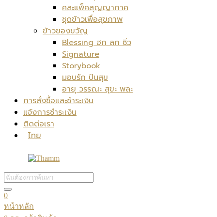
คละแพ็คสุญญากาศ
ชุดข้าวเพื่อสุขภาพ
ข้าวของขวัญ
Blessing ฮก ลก ซิ่ว
Signature
Storybook
มอบรัก ปันสุข
อายุ วรรณะ สุขะ พละ
การสั่งซื้อและชำระเงิน
แจ้งการชำระเงิน
ติดต่อเรา
ไทย
0
หน้าหลัก