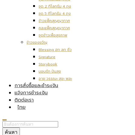
ชุด 2 กิโลกรัม 4 ถุง
ชุด 5 กิโลกรัม 4 ถุง
ข้าวแพ็คสุญญากาศ
คละแพ็คสุญญากาศ
ชุดข้าวเพื่อสุขภาพ
ข้าวของขวัญ
Blessing ฮก ลก ซิ่ว
Signature
Storybook
มอบรัก ปันสุข
อายุ วรรณะ สุขะ พละ
การสั่งซื้อและชำระเงิน
แจ้งการชำระเงิน
ติดต่อเรา
ไทย
ค้นหา