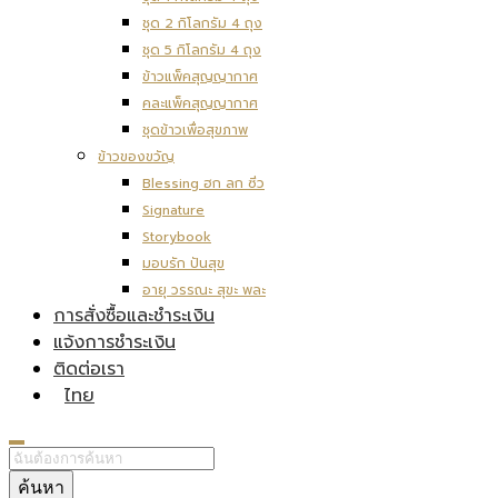
ชุด 2 กิโลกรัม 4 ถุง
ชุด 5 กิโลกรัม 4 ถุง
ข้าวแพ็คสุญญากาศ
คละแพ็คสุญญากาศ
ชุดข้าวเพื่อสุขภาพ
ข้าวของขวัญ
Blessing ฮก ลก ซิ่ว
Signature
Storybook
มอบรัก ปันสุข
อายุ วรรณะ สุขะ พละ
การสั่งซื้อและชำระเงิน
แจ้งการชำระเงิน
ติดต่อเรา
ไทย
ค้นหา