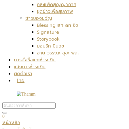
คละแพ็คสุญญากาศ
ชุดข้าวเพื่อสุขภาพ
ข้าวของขวัญ
Blessing ฮก ลก ซิ่ว
Signature
Storybook
มอบรัก ปันสุข
อายุ วรรณะ สุขะ พละ
การสั่งซื้อและชำระเงิน
แจ้งการชำระเงิน
ติดต่อเรา
ไทย
0
หน้าหลัก