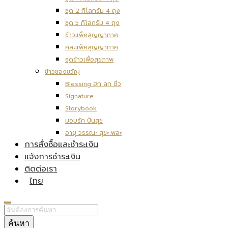
ชุด 2 กิโลกรัม 4 ถุง
ชุด 5 กิโลกรัม 4 ถุง
ข้าวแพ็คสุญญากาศ
คละแพ็คสุญญากาศ
ชุดข้าวเพื่อสุขภาพ
ข้าวของขวัญ
Blessing ฮก ลก ซิ่ว
Signature
Storybook
มอบรัก ปันสุข
อายุ วรรณะ สุขะ พละ
การสั่งซื้อและชำระเงิน
แจ้งการชำระเงิน
ติดต่อเรา
ไทย
ค้นหา