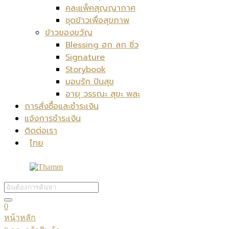
คละแพ็คสุญญากาศ
ชุดข้าวเพื่อสุขภาพ
ข้าวของขวัญ
Blessing ฮก ลก ซิ่ว
Signature
Storybook
มอบรัก ปันสุข
อายุ วรรณะ สุขะ พละ
การสั่งซื้อและชำระเงิน
แจ้งการชำระเงิน
ติดต่อเรา
ไทย
0
หน้าหลัก