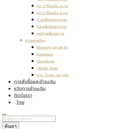
ชุด 2 กิโลกรัม 4 ถุง
ชุด 5 กิโลกรัม 4 ถุง
ข้าวแพ็คสุญญากาศ
คละแพ็คสุญญากาศ
ชุดข้าวเพื่อสุขภาพ
ข้าวของขวัญ
Blessing ฮก ลก ซิ่ว
Signature
Storybook
มอบรัก ปันสุข
อายุ วรรณะ สุขะ พละ
การสั่งซื้อและชำระเงิน
แจ้งการชำระเงิน
ติดต่อเรา
ไทย
ค้นหา