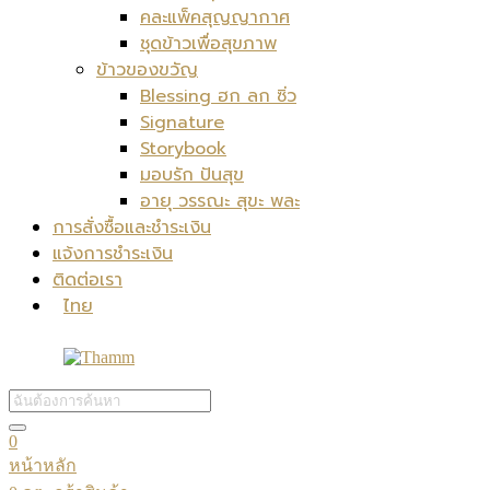
คละแพ็คสุญญากาศ
ชุดข้าวเพื่อสุขภาพ
ข้าวของขวัญ
Blessing ฮก ลก ซิ่ว
Signature
Storybook
มอบรัก ปันสุข
อายุ วรรณะ สุขะ พละ
การสั่งซื้อและชำระเงิน
แจ้งการชำระเงิน
ติดต่อเรา
ไทย
0
หน้าหลัก