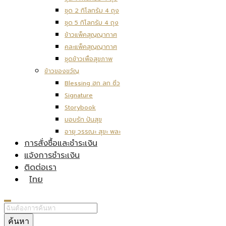
ชุด 2 กิโลกรัม 4 ถุง
ชุด 5 กิโลกรัม 4 ถุง
ข้าวแพ็คสุญญากาศ
คละแพ็คสุญญากาศ
ชุดข้าวเพื่อสุขภาพ
ข้าวของขวัญ
Blessing ฮก ลก ซิ่ว
Signature
Storybook
มอบรัก ปันสุข
อายุ วรรณะ สุขะ พละ
การสั่งซื้อและชำระเงิน
แจ้งการชำระเงิน
ติดต่อเรา
ไทย
ค้นหา