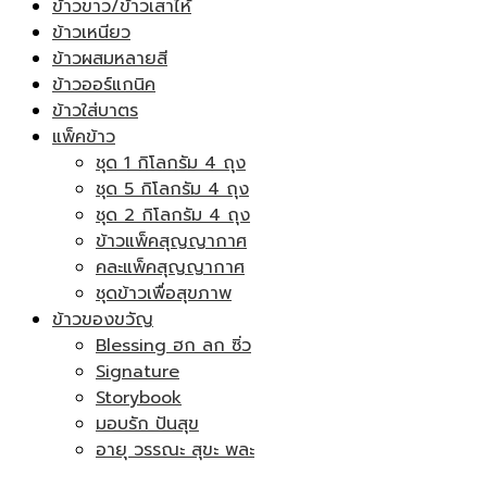
ข้าวขาว/ข้าวเสาไห้
ข้าวเหนียว
ข้าวผสมหลายสี
ข้าวออร์แกนิค
ข้าวใส่บาตร
แพ็คข้าว
ชุด 1 กิโลกรัม 4 ถุง
ชุด 5 กิโลกรัม 4 ถุง
ชุด 2 กิโลกรัม 4 ถุง
ข้าวแพ็คสุญญากาศ
คละแพ็คสุญญากาศ
ชุดข้าวเพื่อสุขภาพ
ข้าวของขวัญ
Blessing ฮก ลก ซิ่ว
Signature
Storybook
มอบรัก ปันสุข
อายุ วรรณะ สุขะ พละ