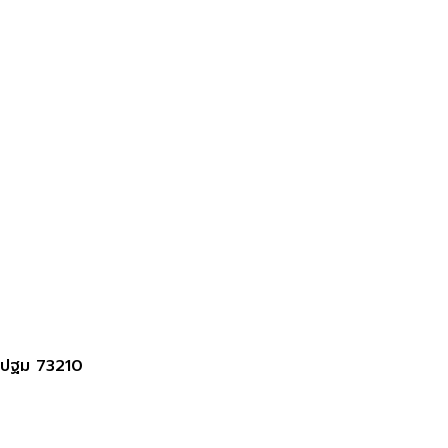
รปฐม 73210