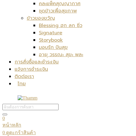
คละแพ็คสุญญากาศ
ชุดข้าวเพื่อสุขภาพ
ข้าวของขวัญ
Blessing ฮก ลก ซิ่ว
Signature
Storybook
มอบรัก ปันสุข
อายุ วรรณะ สุขะ พละ
การสั่งซื้อและชำระเงิน
แจ้งการชำระเงิน
ติดต่อเรา
ไทย
0
หน้าหลัก
0
ดูตะกร้าสินค้า