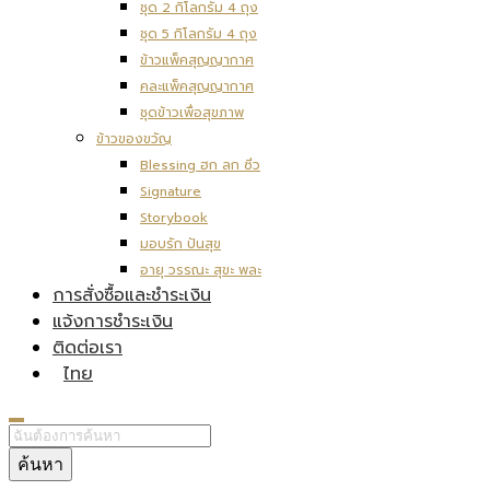
ชุด 2 กิโลกรัม 4 ถุง
ชุด 5 กิโลกรัม 4 ถุง
ข้าวแพ็คสุญญากาศ
คละแพ็คสุญญากาศ
ชุดข้าวเพื่อสุขภาพ
ข้าวของขวัญ
Blessing ฮก ลก ซิ่ว
Signature
Storybook
มอบรัก ปันสุข
อายุ วรรณะ สุขะ พละ
การสั่งซื้อและชำระเงิน
แจ้งการชำระเงิน
ติดต่อเรา
ไทย
ค้นหา