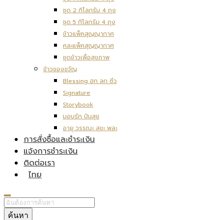
ชุด 2 กิโลกรัม 4 ถุง
ชุด 5 กิโลกรัม 4 ถุง
ข้าวแพ็คสุญญากาศ
คละแพ็คสุญญากาศ
ชุดข้าวเพื่อสุขภาพ
ข้าวของขวัญ
Blessing ฮก ลก ซิ่ว
Signature
Storybook
มอบรัก ปันสุข
อายุ วรรณะ สุขะ พละ
การสั่งซื้อและชำระเงิน
แจ้งการชำระเงิน
ติดต่อเรา
ไทย
ค้นหา