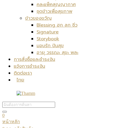
คละแพ็คสุญญากาศ
ชุดข้าวเพื่อสุขภาพ
ข้าวของขวัญ
Blessing ฮก ลก ซิ่ว
Signature
Storybook
มอบรัก ปันสุข
อายุ วรรณะ สุขะ พละ
การสั่งซื้อและชำระเงิน
แจ้งการชำระเงิน
ติดต่อเรา
ไทย
0
หน้าหลัก