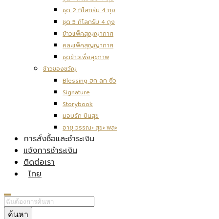
ชุด 2 กิโลกรัม 4 ถุง
ชุด 5 กิโลกรัม 4 ถุง
ข้าวแพ็คสุญญากาศ
คละแพ็คสุญญากาศ
ชุดข้าวเพื่อสุขภาพ
ข้าวของขวัญ
Blessing ฮก ลก ซิ่ว
Signature
Storybook
มอบรัก ปันสุข
อายุ วรรณะ สุขะ พละ
การสั่งซื้อและชำระเงิน
แจ้งการชำระเงิน
ติดต่อเรา
ไทย
ค้นหา