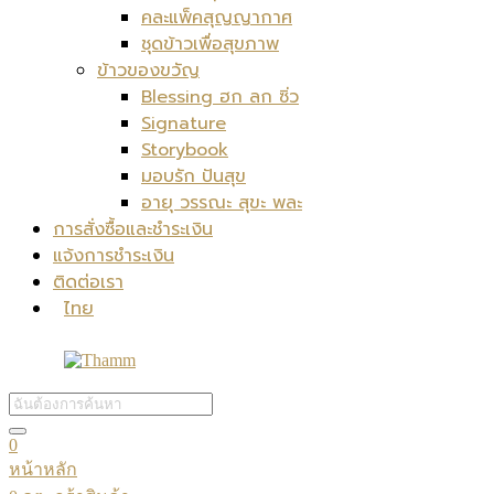
คละแพ็คสุญญากาศ
ชุดข้าวเพื่อสุขภาพ
ข้าวของขวัญ
Blessing ฮก ลก ซิ่ว
Signature
Storybook
มอบรัก ปันสุข
อายุ วรรณะ สุขะ พละ
การสั่งซื้อและชำระเงิน
แจ้งการชำระเงิน
ติดต่อเรา
ไทย
0
หน้าหลัก