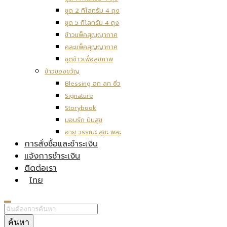
ชุด 2 กิโลกรัม 4 ถุง
ชุด 5 กิโลกรัม 4 ถุง
ข้าวแพ็คสุญญากาศ
คละแพ็คสุญญากาศ
ชุดข้าวเพื่อสุขภาพ
ข้าวของขวัญ
Blessing ฮก ลก ซิ่ว
Signature
Storybook
มอบรัก ปันสุข
อายุ วรรณะ สุขะ พละ
การสั่งซื้อและชำระเงิน
แจ้งการชำระเงิน
ติดต่อเรา
ไทย
ค้นหา