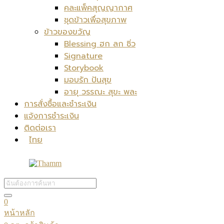
คละแพ็คสุญญากาศ
ชุดข้าวเพื่อสุขภาพ
ข้าวของขวัญ
Blessing ฮก ลก ซิ่ว
Signature
Storybook
มอบรัก ปันสุข
อายุ วรรณะ สุขะ พละ
การสั่งซื้อและชำระเงิน
แจ้งการชำระเงิน
ติดต่อเรา
ไทย
0
หน้าหลัก