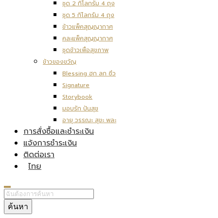
ชุด 2 กิโลกรัม 4 ถุง
ชุด 5 กิโลกรัม 4 ถุง
ข้าวแพ็คสุญญากาศ
คละแพ็คสุญญากาศ
ชุดข้าวเพื่อสุขภาพ
ข้าวของขวัญ
Blessing ฮก ลก ซิ่ว
Signature
Storybook
มอบรัก ปันสุข
อายุ วรรณะ สุขะ พละ
การสั่งซื้อและชำระเงิน
แจ้งการชำระเงิน
ติดต่อเรา
ไทย
ค้นหา