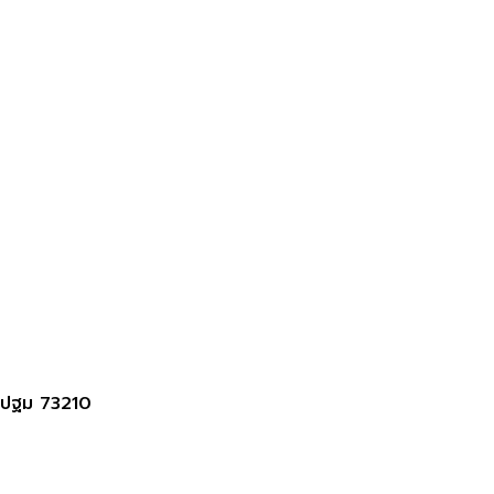
รปฐม 73210