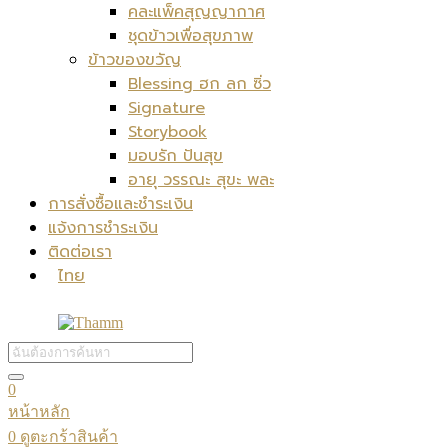
คละแพ็คสุญญากาศ
ชุดข้าวเพื่อสุขภาพ
ข้าวของขวัญ
Blessing ฮก ลก ซิ่ว
Signature
Storybook
มอบรัก ปันสุข
อายุ วรรณะ สุขะ พละ
การสั่งซื้อและชำระเงิน
แจ้งการชำระเงิน
ติดต่อเรา
ไทย
0
หน้าหลัก
0
ดูตะกร้าสินค้า