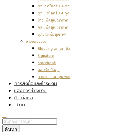
ชุด 2 กิโลกรัม 4 ถุง
ชุด 5 กิโลกรัม 4 ถุง
ข้าวแพ็คสุญญากาศ
คละแพ็คสุญญากาศ
ชุดข้าวเพื่อสุขภาพ
ข้าวของขวัญ
Blessing ฮก ลก ซิ่ว
Signature
Storybook
มอบรัก ปันสุข
อายุ วรรณะ สุขะ พละ
การสั่งซื้อและชำระเงิน
แจ้งการชำระเงิน
ติดต่อเรา
ไทย
ค้นหา