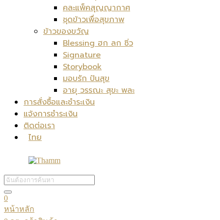
คละแพ็คสุญญากาศ
ชุดข้าวเพื่อสุขภาพ
ข้าวของขวัญ
Blessing ฮก ลก ซิ่ว
Signature
Storybook
มอบรัก ปันสุข
อายุ วรรณะ สุขะ พละ
การสั่งซื้อและชำระเงิน
แจ้งการชำระเงิน
ติดต่อเรา
ไทย
0
หน้าหลัก