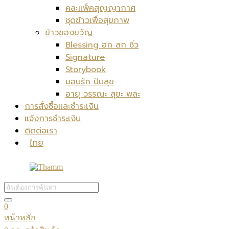
คละแพ็คสุญญากาศ
ชุดข้าวเพื่อสุขภาพ
ข้าวของขวัญ
Blessing ฮก ลก ซิ่ว
Signature
Storybook
มอบรัก ปันสุข
อายุ วรรณะ สุขะ พละ
การสั่งซื้อและชำระเงิน
แจ้งการชำระเงิน
ติดต่อเรา
ไทย
0
หน้าหลัก