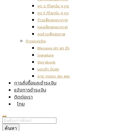
ชุด 2 กิโลกรัม 4 ถุง
ชุด 5 กิโลกรัม 4 ถุง
ข้าวแพ็คสุญญากาศ
คละแพ็คสุญญากาศ
ชุดข้าวเพื่อสุขภาพ
ข้าวของขวัญ
Blessing ฮก ลก ซิ่ว
Signature
Storybook
มอบรัก ปันสุข
อายุ วรรณะ สุขะ พละ
การสั่งซื้อและชำระเงิน
แจ้งการชำระเงิน
ติดต่อเรา
ไทย
ค้นหา