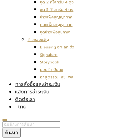
ชุด 2 กิโลกรัม 4 ถุง
ชุด 5 กิโลกรัม 4 ถุง
ข้าวแพ็คสุญญากาศ
คละแพ็คสุญญากาศ
ชุดข้าวเพื่อสุขภาพ
ข้าวของขวัญ
Blessing ฮก ลก ซิ่ว
Signature
Storybook
มอบรัก ปันสุข
อายุ วรรณะ สุขะ พละ
การสั่งซื้อและชำระเงิน
แจ้งการชำระเงิน
ติดต่อเรา
ไทย
ค้นหา