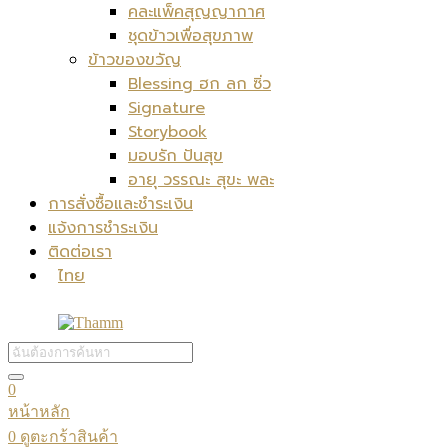
คละแพ็คสุญญากาศ
ชุดข้าวเพื่อสุขภาพ
ข้าวของขวัญ
Blessing ฮก ลก ซิ่ว
Signature
Storybook
มอบรัก ปันสุข
อายุ วรรณะ สุขะ พละ
การสั่งซื้อและชำระเงิน
แจ้งการชำระเงิน
ติดต่อเรา
ไทย
0
หน้าหลัก
0
ดูตะกร้าสินค้า