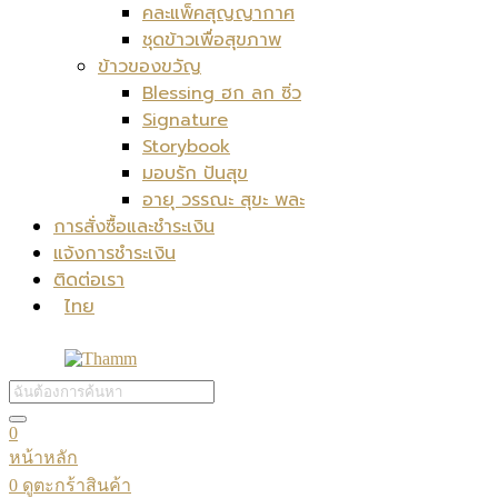
คละแพ็คสุญญากาศ
ชุดข้าวเพื่อสุขภาพ
ข้าวของขวัญ
Blessing ฮก ลก ซิ่ว
Signature
Storybook
มอบรัก ปันสุข
อายุ วรรณะ สุขะ พละ
การสั่งซื้อและชำระเงิน
แจ้งการชำระเงิน
ติดต่อเรา
ไทย
0
หน้าหลัก
0
ดูตะกร้าสินค้า