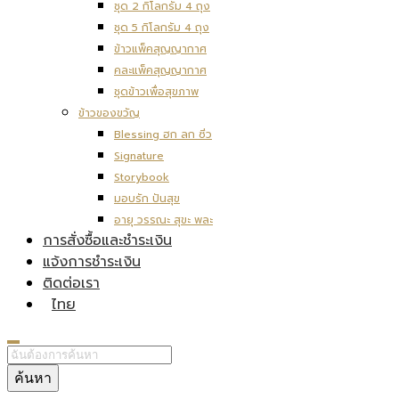
ชุด 2 กิโลกรัม 4 ถุง
ชุด 5 กิโลกรัม 4 ถุง
ข้าวแพ็คสุญญากาศ
คละแพ็คสุญญากาศ
ชุดข้าวเพื่อสุขภาพ
ข้าวของขวัญ
Blessing ฮก ลก ซิ่ว
Signature
Storybook
มอบรัก ปันสุข
อายุ วรรณะ สุขะ พละ
การสั่งซื้อและชำระเงิน
แจ้งการชำระเงิน
ติดต่อเรา
ไทย
ค้นหา