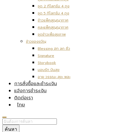
ชุด 2 กิโลกรัม 4 ถุง
ชุด 5 กิโลกรัม 4 ถุง
ข้าวแพ็คสุญญากาศ
คละแพ็คสุญญากาศ
ชุดข้าวเพื่อสุขภาพ
ข้าวของขวัญ
Blessing ฮก ลก ซิ่ว
Signature
Storybook
มอบรัก ปันสุข
อายุ วรรณะ สุขะ พละ
การสั่งซื้อและชำระเงิน
แจ้งการชำระเงิน
ติดต่อเรา
ไทย
ค้นหา