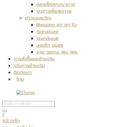
คละแพ็คสุญญากาศ
ชุดข้าวเพื่อสุขภาพ
ข้าวของขวัญ
Blessing ฮก ลก ซิ่ว
Signature
Storybook
มอบรัก ปันสุข
อายุ วรรณะ สุขะ พละ
การสั่งซื้อและชำระเงิน
แจ้งการชำระเงิน
ติดต่อเรา
ไทย
0
หน้าหลัก