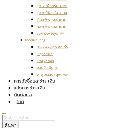
ชุด 2 กิโลกรัม 4 ถุง
ชุด 5 กิโลกรัม 4 ถุง
ข้าวแพ็คสุญญากาศ
คละแพ็คสุญญากาศ
ชุดข้าวเพื่อสุขภาพ
ข้าวของขวัญ
Blessing ฮก ลก ซิ่ว
Signature
Storybook
มอบรัก ปันสุข
อายุ วรรณะ สุขะ พละ
การสั่งซื้อและชำระเงิน
แจ้งการชำระเงิน
ติดต่อเรา
ไทย
ค้นหา