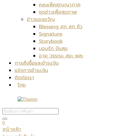
คละแพ็คสุญญากาศ
ชุดข้าวเพื่อสุขภาพ
ข้าวของขวัญ
Blessing ฮก ลก ซิ่ว
Signature
Storybook
มอบรัก ปันสุข
อายุ วรรณะ สุขะ พละ
การสั่งซื้อและชำระเงิน
แจ้งการชำระเงิน
ติดต่อเรา
ไทย
0
หน้าหลัก