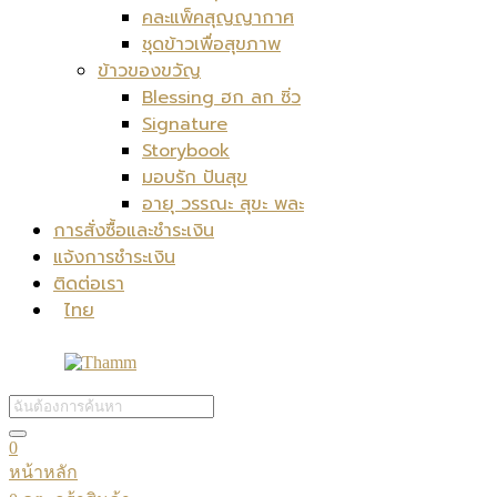
คละแพ็คสุญญากาศ
ชุดข้าวเพื่อสุขภาพ
ข้าวของขวัญ
Blessing ฮก ลก ซิ่ว
Signature
Storybook
มอบรัก ปันสุข
อายุ วรรณะ สุขะ พละ
การสั่งซื้อและชำระเงิน
แจ้งการชำระเงิน
ติดต่อเรา
ไทย
0
หน้าหลัก