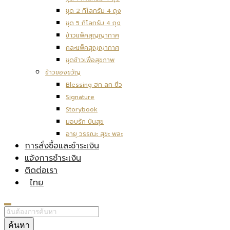
ชุด 2 กิโลกรัม 4 ถุง
ชุด 5 กิโลกรัม 4 ถุง
ข้าวแพ็คสุญญากาศ
คละแพ็คสุญญากาศ
ชุดข้าวเพื่อสุขภาพ
ข้าวของขวัญ
Blessing ฮก ลก ซิ่ว
Signature
Storybook
มอบรัก ปันสุข
อายุ วรรณะ สุขะ พละ
การสั่งซื้อและชำระเงิน
แจ้งการชำระเงิน
ติดต่อเรา
ไทย
ค้นหา