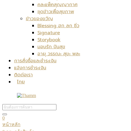
คละแพ็คสุญญากาศ
ชุดข้าวเพื่อสุขภาพ
ข้าวของขวัญ
Blessing ฮก ลก ซิ่ว
Signature
Storybook
มอบรัก ปันสุข
อายุ วรรณะ สุขะ พละ
การสั่งซื้อและชำระเงิน
แจ้งการชำระเงิน
ติดต่อเรา
ไทย
0
หน้าหลัก