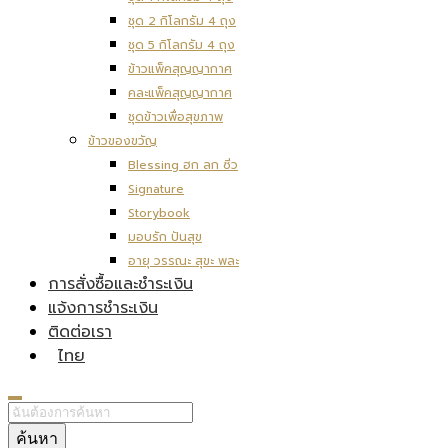
ชุด 2 กิโลกรัม 4 ถุง
ชุด 5 กิโลกรัม 4 ถุง
ข้าวแพ็คสุญญากาศ
คละแพ็คสุญญากาศ
ชุดข้าวเพื่อสุขภาพ
ข้าวของขวัญ
Blessing ฮก ลก ซิ่ว
Signature
Storybook
มอบรัก ปันสุข
อายุ วรรณะ สุขะ พละ
การสั่งซื้อและชำระเงิน
แจ้งการชำระเงิน
ติดต่อเรา
ไทย
ค้นหา