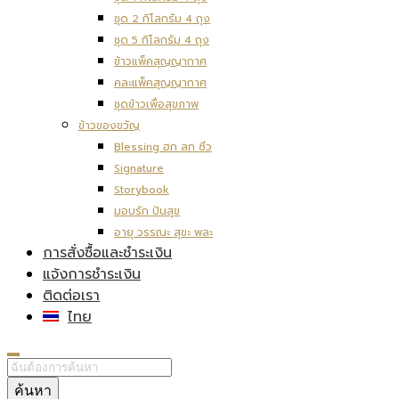
ชุด 2 กิโลกรัม 4 ถุง
ชุด 5 กิโลกรัม 4 ถุง
ข้าวแพ็คสุญญากาศ
คละแพ็คสุญญากาศ
ชุดข้าวเพื่อสุขภาพ
ข้าวของขวัญ
Blessing ฮก ลก ซิ่ว
Signature
Storybook
มอบรัก ปันสุข
อายุ วรรณะ สุขะ พละ
การสั่งซื้อและชำระเงิน
แจ้งการชำระเงิน
ติดต่อเรา
ไทย
ค้นหา