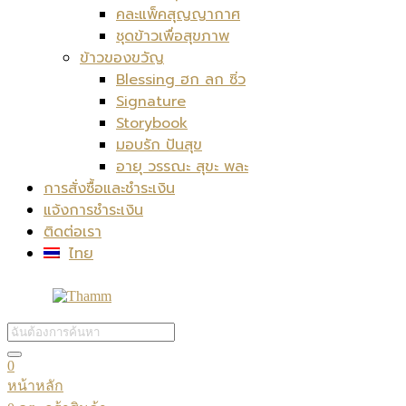
คละแพ็คสุญญากาศ
ชุดข้าวเพื่อสุขภาพ
ข้าวของขวัญ
Blessing ฮก ลก ซิ่ว
Signature
Storybook
มอบรัก ปันสุข
อายุ วรรณะ สุขะ พละ
การสั่งซื้อและชำระเงิน
แจ้งการชำระเงิน
ติดต่อเรา
ไทย
0
หน้าหลัก