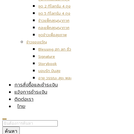
ชุด 2 กิโลกรัม 4 ถุง
ชุด 5 กิโลกรัม 4 ถุง
ข้าวแพ็คสุญญากาศ
คละแพ็คสุญญากาศ
ชุดข้าวเพื่อสุขภาพ
ข้าวของขวัญ
Blessing ฮก ลก ซิ่ว
Signature
Storybook
มอบรัก ปันสุข
อายุ วรรณะ สุขะ พละ
การสั่งซื้อและชำระเงิน
แจ้งการชำระเงิน
ติดต่อเรา
ไทย
ค้นหา