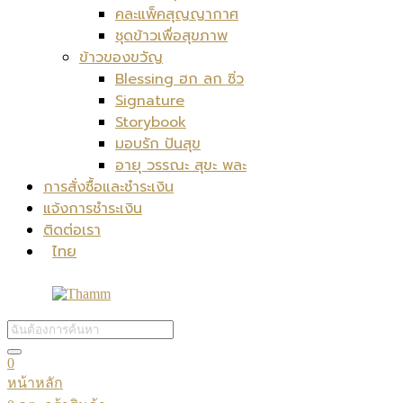
คละแพ็คสุญญากาศ
ชุดข้าวเพื่อสุขภาพ
ข้าวของขวัญ
Blessing ฮก ลก ซิ่ว
Signature
Storybook
มอบรัก ปันสุข
อายุ วรรณะ สุขะ พละ
การสั่งซื้อและชำระเงิน
แจ้งการชำระเงิน
ติดต่อเรา
ไทย
0
หน้าหลัก