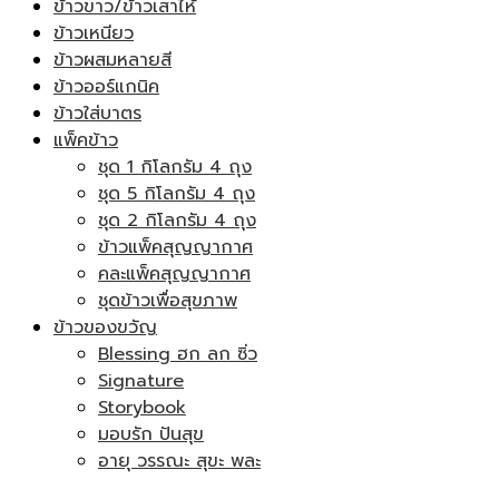
ข้าวขาว/ข้าวเสาไห้
ข้าวเหนียว
ข้าวผสมหลายสี
ข้าวออร์แกนิค
ข้าวใส่บาตร
แพ็คข้าว
ชุด 1 กิโลกรัม 4 ถุง
ชุด 5 กิโลกรัม 4 ถุง
ชุด 2 กิโลกรัม 4 ถุง
ข้าวแพ็คสุญญากาศ
คละแพ็คสุญญากาศ
ชุดข้าวเพื่อสุขภาพ
ข้าวของขวัญ
Blessing ฮก ลก ซิ่ว
Signature
Storybook
มอบรัก ปันสุข
อายุ วรรณะ สุขะ พละ