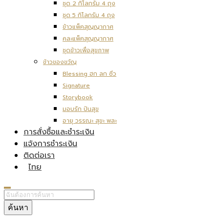
ชุด 2 กิโลกรัม 4 ถุง
ชุด 5 กิโลกรัม 4 ถุง
ข้าวแพ็คสุญญากาศ
คละแพ็คสุญญากาศ
ชุดข้าวเพื่อสุขภาพ
ข้าวของขวัญ
Blessing ฮก ลก ซิ่ว
Signature
Storybook
มอบรัก ปันสุข
อายุ วรรณะ สุขะ พละ
การสั่งซื้อและชำระเงิน
แจ้งการชำระเงิน
ติดต่อเรา
ไทย
ค้นหา