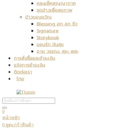
คละแพ็คสุญญากาศ
ชุดข้าวเพื่อสุขภาพ
ข้าวของขวัญ
Blessing ฮก ลก ซิ่ว
Signature
Storybook
มอบรัก ปันสุข
อายุ วรรณะ สุขะ พละ
การสั่งซื้อและชำระเงิน
แจ้งการชำระเงิน
ติดต่อเรา
ไทย
0
หน้าหลัก
0
ดูตะกร้าสินค้า