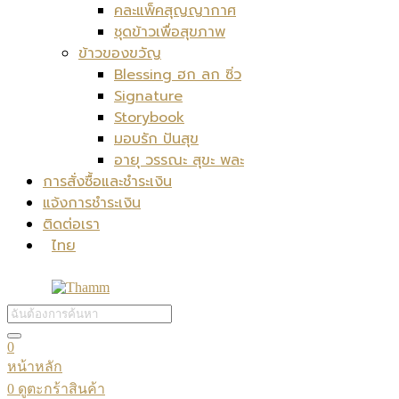
คละแพ็คสุญญากาศ
ชุดข้าวเพื่อสุขภาพ
ข้าวของขวัญ
Blessing ฮก ลก ซิ่ว
Signature
Storybook
มอบรัก ปันสุข
อายุ วรรณะ สุขะ พละ
การสั่งซื้อและชำระเงิน
แจ้งการชำระเงิน
ติดต่อเรา
ไทย
0
หน้าหลัก
0
ดูตะกร้าสินค้า