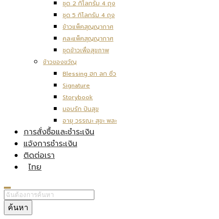
ชุด 2 กิโลกรัม 4 ถุง
ชุด 5 กิโลกรัม 4 ถุง
ข้าวแพ็คสุญญากาศ
คละแพ็คสุญญากาศ
ชุดข้าวเพื่อสุขภาพ
ข้าวของขวัญ
Blessing ฮก ลก ซิ่ว
Signature
Storybook
มอบรัก ปันสุข
อายุ วรรณะ สุขะ พละ
การสั่งซื้อและชำระเงิน
แจ้งการชำระเงิน
ติดต่อเรา
ไทย
ค้นหา