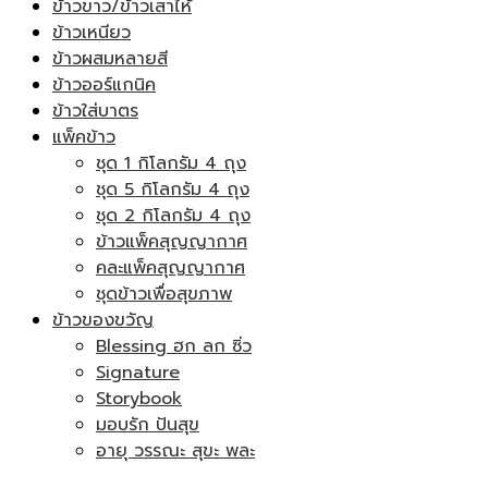
ข้าวขาว/ข้าวเสาไห้
ข้าวเหนียว
ข้าวผสมหลายสี
ข้าวออร์แกนิค
ข้าวใส่บาตร
แพ็คข้าว
ชุด 1 กิโลกรัม 4 ถุง
ชุด 5 กิโลกรัม 4 ถุง
ชุด 2 กิโลกรัม 4 ถุง
ข้าวแพ็คสุญญากาศ
คละแพ็คสุญญากาศ
ชุดข้าวเพื่อสุขภาพ
ข้าวของขวัญ
Blessing ฮก ลก ซิ่ว
Signature
Storybook
มอบรัก ปันสุข
อายุ วรรณะ สุขะ พละ