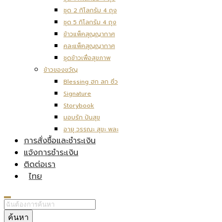
ชุด 2 กิโลกรัม 4 ถุง
ชุด 5 กิโลกรัม 4 ถุง
ข้าวแพ็คสุญญากาศ
คละแพ็คสุญญากาศ
ชุดข้าวเพื่อสุขภาพ
ข้าวของขวัญ
Blessing ฮก ลก ซิ่ว
Signature
Storybook
มอบรัก ปันสุข
อายุ วรรณะ สุขะ พละ
การสั่งซื้อและชำระเงิน
แจ้งการชำระเงิน
ติดต่อเรา
ไทย
ค้นหา