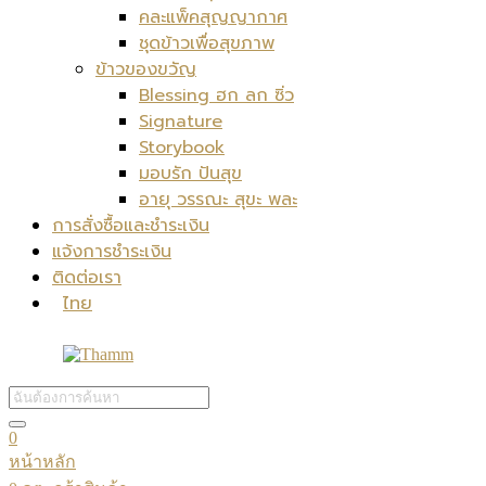
คละแพ็คสุญญากาศ
ชุดข้าวเพื่อสุขภาพ
ข้าวของขวัญ
Blessing ฮก ลก ซิ่ว
Signature
Storybook
มอบรัก ปันสุข
อายุ วรรณะ สุขะ พละ
การสั่งซื้อและชำระเงิน
แจ้งการชำระเงิน
ติดต่อเรา
ไทย
0
หน้าหลัก