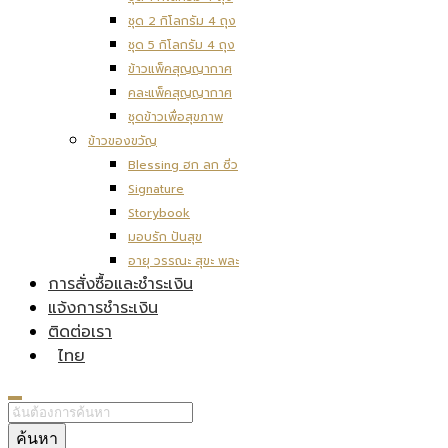
ชุด 2 กิโลกรัม 4 ถุง
ชุด 5 กิโลกรัม 4 ถุง
ข้าวแพ็คสุญญากาศ
คละแพ็คสุญญากาศ
ชุดข้าวเพื่อสุขภาพ
ข้าวของขวัญ
Blessing ฮก ลก ซิ่ว
Signature
Storybook
มอบรัก ปันสุข
อายุ วรรณะ สุขะ พละ
การสั่งซื้อและชำระเงิน
แจ้งการชำระเงิน
ติดต่อเรา
ไทย
ค้นหา