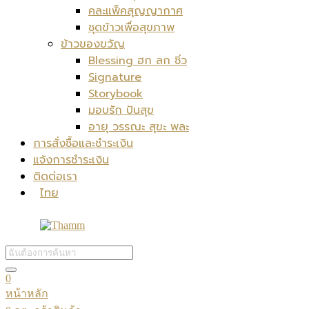
คละแพ็คสุญญากาศ
ชุดข้าวเพื่อสุขภาพ
ข้าวของขวัญ
Blessing ฮก ลก ซิ่ว
Signature
Storybook
มอบรัก ปันสุข
อายุ วรรณะ สุขะ พละ
การสั่งซื้อและชำระเงิน
แจ้งการชำระเงิน
ติดต่อเรา
ไทย
0
หน้าหลัก