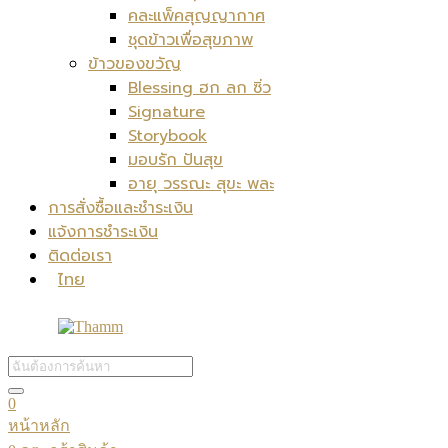
คละแพ็คสุญญากาศ
ชุดข้าวเพื่อสุขภาพ
ข้าวของขวัญ
Blessing ฮก ลก ซิ่ว
Signature
Storybook
มอบรัก ปันสุข
อายุ วรรณะ สุขะ พละ
การสั่งซื้อและชำระเงิน
แจ้งการชำระเงิน
ติดต่อเรา
ไทย
0
หน้าหลัก