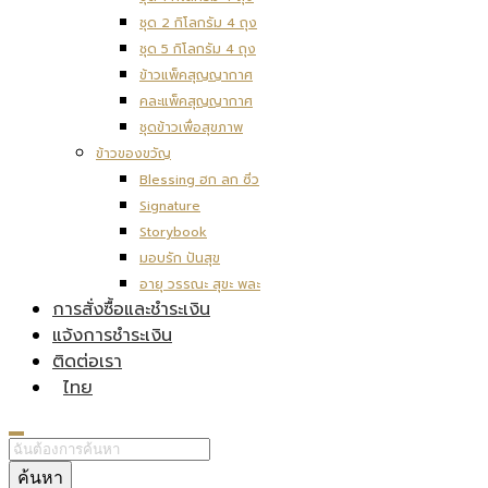
ชุด 2 กิโลกรัม 4 ถุง
ชุด 5 กิโลกรัม 4 ถุง
ข้าวแพ็คสุญญากาศ
คละแพ็คสุญญากาศ
ชุดข้าวเพื่อสุขภาพ
ข้าวของขวัญ
Blessing ฮก ลก ซิ่ว
Signature
Storybook
มอบรัก ปันสุข
อายุ วรรณะ สุขะ พละ
การสั่งซื้อและชำระเงิน
แจ้งการชำระเงิน
ติดต่อเรา
ไทย
ค้นหา