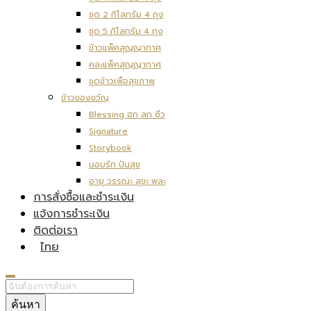
ชุด 2 กิโลกรัม 4 ถุง
ชุด 5 กิโลกรัม 4 ถุง
ข้าวแพ็คสุญญากาศ
คละแพ็คสุญญากาศ
ชุดข้าวเพื่อสุขภาพ
ข้าวของขวัญ
Blessing ฮก ลก ซิ่ว
Signature
Storybook
มอบรัก ปันสุข
อายุ วรรณะ สุขะ พละ
การสั่งซื้อและชำระเงิน
แจ้งการชำระเงิน
ติดต่อเรา
ไทย
ค้นหา