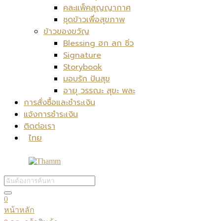
คละแพ็คสุญญากาศ
ชุดข้าวเพื่อสุขภาพ
ข้าวของขวัญ
Blessing ฮก ลก ซิ่ว
Signature
Storybook
มอบรัก ปันสุข
อายุ วรรณะ สุขะ พละ
การสั่งซื้อและชำระเงิน
แจ้งการชำระเงิน
ติดต่อเรา
ไทย
0
หน้าหลัก