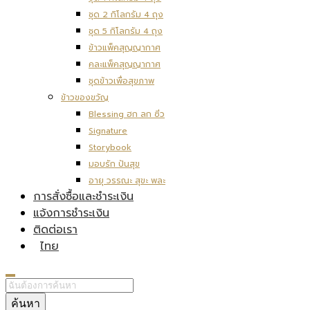
ชุด 2 กิโลกรัม 4 ถุง
ชุด 5 กิโลกรัม 4 ถุง
ข้าวแพ็คสุญญากาศ
คละแพ็คสุญญากาศ
ชุดข้าวเพื่อสุขภาพ
ข้าวของขวัญ
Blessing ฮก ลก ซิ่ว
Signature
Storybook
มอบรัก ปันสุข
อายุ วรรณะ สุขะ พละ
การสั่งซื้อและชำระเงิน
แจ้งการชำระเงิน
ติดต่อเรา
ไทย
ค้นหา