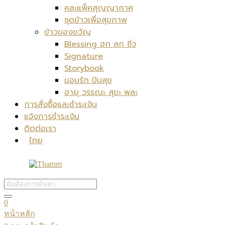
คละแพ็คสุญญากาศ
ชุดข้าวเพื่อสุขภาพ
ข้าวของขวัญ
Blessing ฮก ลก ซิ่ว
Signature
Storybook
มอบรัก ปันสุข
อายุ วรรณะ สุขะ พละ
การสั่งซื้อและชำระเงิน
แจ้งการชำระเงิน
ติดต่อเรา
ไทย
0
หน้าหลัก