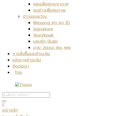
คละแพ็คสุญญากาศ
ชุดข้าวเพื่อสุขภาพ
ข้าวของขวัญ
Blessing ฮก ลก ซิ่ว
Signature
Storybook
มอบรัก ปันสุข
อายุ วรรณะ สุขะ พละ
การสั่งซื้อและชำระเงิน
แจ้งการชำระเงิน
ติดต่อเรา
ไทย
0
หน้าหลัก