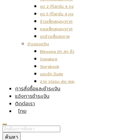
ชุด 2 กิโลกรัม 4 ถุง
ชุด 5 กิโลกรัม 4 ถุง
ข้าวแพ็คสุญญากาศ
คละแพ็คสุญญากาศ
ชุดข้าวเพื่อสุขภาพ
ข้าวของขวัญ
Blessing ฮก ลก ซิ่ว
Signature
Storybook
มอบรัก ปันสุข
อายุ วรรณะ สุขะ พละ
การสั่งซื้อและชำระเงิน
แจ้งการชำระเงิน
ติดต่อเรา
ไทย
ค้นหา