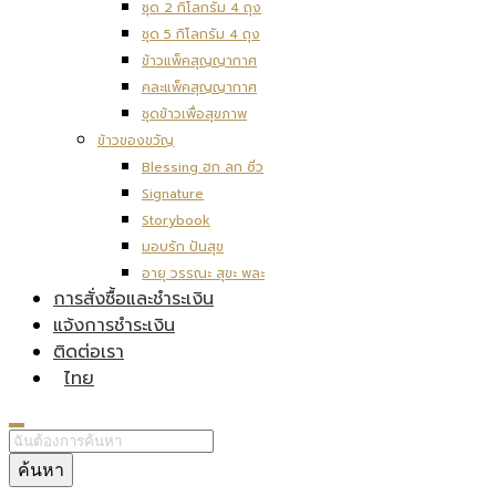
ชุด 2 กิโลกรัม 4 ถุง
ชุด 5 กิโลกรัม 4 ถุง
ข้าวแพ็คสุญญากาศ
คละแพ็คสุญญากาศ
ชุดข้าวเพื่อสุขภาพ
ข้าวของขวัญ
Blessing ฮก ลก ซิ่ว
Signature
Storybook
มอบรัก ปันสุข
อายุ วรรณะ สุขะ พละ
การสั่งซื้อและชำระเงิน
แจ้งการชำระเงิน
ติดต่อเรา
ไทย
ค้นหา