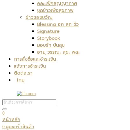
คละแพ็คสุญญากาศ
ชุดข้าวเพื่อสุขภาพ
ข้าวของขวัญ
Blessing ฮก ลก ซิ่ว
Signature
Storybook
มอบรัก ปันสุข
อายุ วรรณะ สุขะ พละ
การสั่งซื้อและชำระเงิน
แจ้งการชำระเงิน
ติดต่อเรา
ไทย
0
หน้าหลัก
0
ดูตะกร้าสินค้า