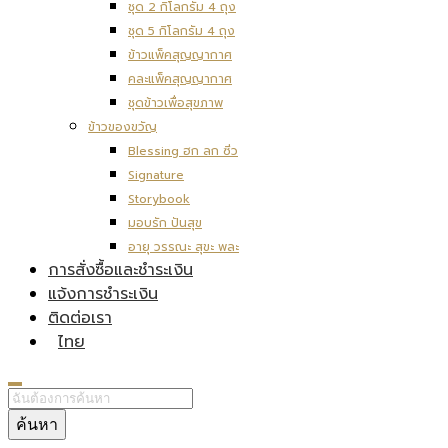
ชุด 2 กิโลกรัม 4 ถุง
ชุด 5 กิโลกรัม 4 ถุง
ข้าวแพ็คสุญญากาศ
คละแพ็คสุญญากาศ
ชุดข้าวเพื่อสุขภาพ
ข้าวของขวัญ
Blessing ฮก ลก ซิ่ว
Signature
Storybook
มอบรัก ปันสุข
อายุ วรรณะ สุขะ พละ
การสั่งซื้อและชำระเงิน
แจ้งการชำระเงิน
ติดต่อเรา
ไทย
ค้นหา