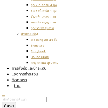
ชุด 2 กิโลกรัม 4 ถุง
ชุด 5 กิโลกรัม 4 ถุง
ข้าวแพ็คสุญญากาศ
คละแพ็คสุญญากาศ
ชุดข้าวเพื่อสุขภาพ
ข้าวของขวัญ
Blessing ฮก ลก ซิ่ว
Signature
Storybook
มอบรัก ปันสุข
อายุ วรรณะ สุขะ พละ
การสั่งซื้อและชำระเงิน
แจ้งการชำระเงิน
ติดต่อเรา
ไทย
ค้นหา