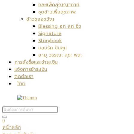
คละแพ็คสุญญากาศ
ชุดข้าวเพื่อสุขภาพ
ข้าวของขวัญ
Blessing ฮก ลก ซิ่ว
Signature
Storybook
มอบรัก ปันสุข
อายุ วรรณะ สุขะ พละ
การสั่งซื้อและชำระเงิน
แจ้งการชำระเงิน
ติดต่อเรา
ไทย
0
หน้าหลัก