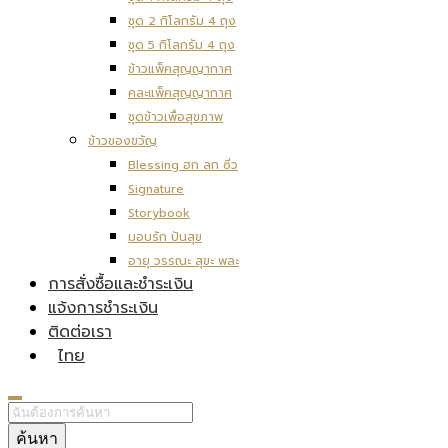
ชุด 2 กิโลกรัม 4 ถุง
ชุด 5 กิโลกรัม 4 ถุง
ข้าวแพ็คสุญญากาศ
คละแพ็คสุญญากาศ
ชุดข้าวเพื่อสุขภาพ
ข้าวของขวัญ
Blessing ฮก ลก ซิ่ว
Signature
Storybook
มอบรัก ปันสุข
อายุ วรรณะ สุขะ พละ
การสั่งซื้อและชำระเงิน
แจ้งการชำระเงิน
ติดต่อเรา
ไทย
ค้นหา