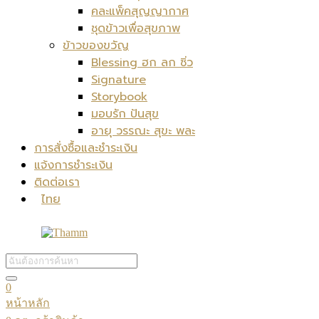
คละแพ็คสุญญากาศ
ชุดข้าวเพื่อสุขภาพ
ข้าวของขวัญ
Blessing ฮก ลก ซิ่ว
Signature
Storybook
มอบรัก ปันสุข
อายุ วรรณะ สุขะ พละ
การสั่งซื้อและชำระเงิน
แจ้งการชำระเงิน
ติดต่อเรา
ไทย
0
หน้าหลัก