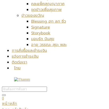
คละแพ็คสุญญากาศ
ชุดข้าวเพื่อสุขภาพ
ข้าวของขวัญ
Blessing ฮก ลก ซิ่ว
Signature
Storybook
มอบรัก ปันสุข
อายุ วรรณะ สุขะ พละ
การสั่งซื้อและชำระเงิน
แจ้งการชำระเงิน
ติดต่อเรา
ไทย
0
หน้าหลัก