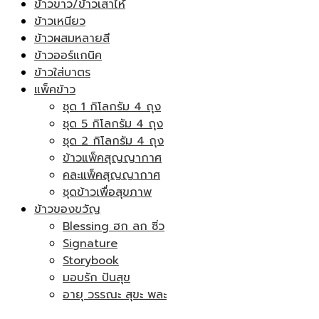
ข้าวขาว/ข้าวเสาไห้
ข้าวเหนียว
ข้าวผสมหลายสี
ข้าวออร์แกนิค
ข้าวใส่บาตร
แพ็คข้าว
ชุด 1 กิโลกรัม 4 ถุง
ชุด 5 กิโลกรัม 4 ถุง
ชุด 2 กิโลกรัม 4 ถุง
ข้าวแพ็คสุญญากาศ
คละแพ็คสุญญากาศ
ชุดข้าวเพื่อสุขภาพ
ข้าวของขวัญ
Blessing ฮก ลก ซิ่ว
Signature
Storybook
มอบรัก ปันสุข
อายุ วรรณะ สุขะ พละ