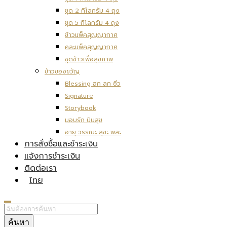
ชุด 2 กิโลกรัม 4 ถุง
ชุด 5 กิโลกรัม 4 ถุง
ข้าวแพ็คสุญญากาศ
คละแพ็คสุญญากาศ
ชุดข้าวเพื่อสุขภาพ
ข้าวของขวัญ
Blessing ฮก ลก ซิ่ว
Signature
Storybook
มอบรัก ปันสุข
อายุ วรรณะ สุขะ พละ
การสั่งซื้อและชำระเงิน
แจ้งการชำระเงิน
ติดต่อเรา
ไทย
ค้นหา