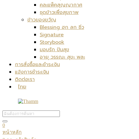
คละแพ็คสุญญากาศ
ชุดข้าวเพื่อสุขภาพ
ข้าวของขวัญ
Blessing ฮก ลก ซิ่ว
Signature
Storybook
มอบรัก ปันสุข
อายุ วรรณะ สุขะ พละ
การสั่งซื้อและชำระเงิน
แจ้งการชำระเงิน
ติดต่อเรา
ไทย
0
หน้าหลัก