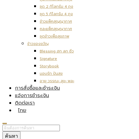
ชุด 2 กิโลกรัม 4 ถุง
ชุด 5 กิโลกรัม 4 ถุง
ข้าวแพ็คสุญญากาศ
คละแพ็คสุญญากาศ
ชุดข้าวเพื่อสุขภาพ
ข้าวของขวัญ
Blessing ฮก ลก ซิ่ว
Signature
Storybook
มอบรัก ปันสุข
อายุ วรรณะ สุขะ พละ
การสั่งซื้อและชำระเงิน
แจ้งการชำระเงิน
ติดต่อเรา
ไทย
ค้นหา