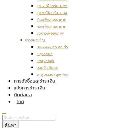
ชุด 2 กิโลกรัม 4 ถุง
ชุด 5 กิโลกรัม 4 ถุง
ข้าวแพ็คสุญญากาศ
คละแพ็คสุญญากาศ
ชุดข้าวเพื่อสุขภาพ
ข้าวของขวัญ
Blessing ฮก ลก ซิ่ว
Signature
Storybook
มอบรัก ปันสุข
อายุ วรรณะ สุขะ พละ
การสั่งซื้อและชำระเงิน
แจ้งการชำระเงิน
ติดต่อเรา
ไทย
ค้นหา