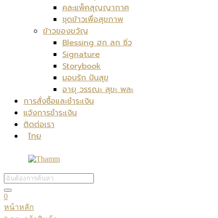
คละแพ็คสุญญากาศ
ชุดข้าวเพื่อสุขภาพ
ข้าวของขวัญ
Blessing ฮก ลก ซิ่ว
Signature
Storybook
มอบรัก ปันสุข
อายุ วรรณะ สุขะ พละ
การสั่งซื้อและชำระเงิน
แจ้งการชำระเงิน
ติดต่อเรา
ไทย
0
หน้าหลัก