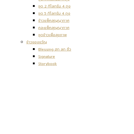
ชุด 2 กิโลกรัม 4 ถุง
ชุด 5 กิโลกรัม 4 ถุง
ข้าวแพ็คสุญญากาศ
คละแพ็คสุญญากาศ
ชุดข้าวเพื่อสุขภาพ
ข้าวของขวัญ
Blessing ฮก ลก ซิ่ว
Signature
Storybook
มอบรัก ปันสุข
อายุ วรรณะ สุขะ พละ
การสั่งซื้อและชำระเงิน
แจ้งการชำระเงิน
ติดต่อเรา
ไทย
ค้นหา