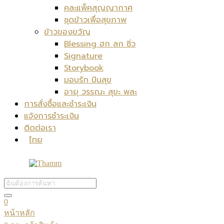
คละแพ็คสุญญากาศ
ชุดข้าวเพื่อสุขภาพ
ข้าวของขวัญ
Blessing ฮก ลก ซิ่ว
Signature
Storybook
มอบรัก ปันสุข
อายุ วรรณะ สุขะ พละ
การสั่งซื้อและชำระเงิน
แจ้งการชำระเงิน
ติดต่อเรา
ไทย
0
หน้าหลัก