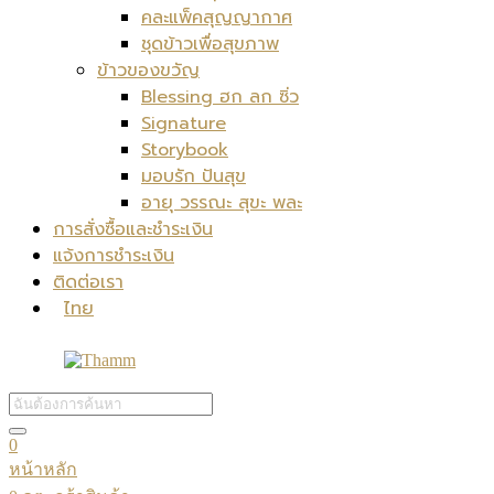
คละแพ็คสุญญากาศ
ชุดข้าวเพื่อสุขภาพ
ข้าวของขวัญ
Blessing ฮก ลก ซิ่ว
Signature
Storybook
มอบรัก ปันสุข
อายุ วรรณะ สุขะ พละ
การสั่งซื้อและชำระเงิน
แจ้งการชำระเงิน
ติดต่อเรา
ไทย
0
หน้าหลัก