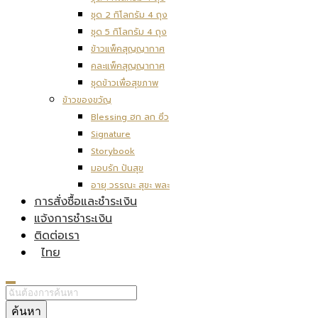
ชุด 2 กิโลกรัม 4 ถุง
ชุด 5 กิโลกรัม 4 ถุง
ข้าวแพ็คสุญญากาศ
คละแพ็คสุญญากาศ
ชุดข้าวเพื่อสุขภาพ
ข้าวของขวัญ
Blessing ฮก ลก ซิ่ว
Signature
Storybook
มอบรัก ปันสุข
อายุ วรรณะ สุขะ พละ
การสั่งซื้อและชำระเงิน
แจ้งการชำระเงิน
ติดต่อเรา
ไทย
ค้นหา