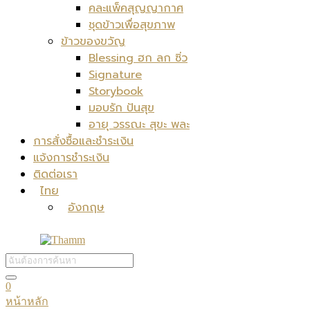
คละแพ็คสุญญากาศ
ชุดข้าวเพื่อสุขภาพ
ข้าวของขวัญ
Blessing ฮก ลก ซิ่ว
Signature
Storybook
มอบรัก ปันสุข
อายุ วรรณะ สุขะ พละ
การสั่งซื้อและชำระเงิน
แจ้งการชำระเงิน
ติดต่อเรา
ไทย
อังกฤษ
0
หน้าหลัก