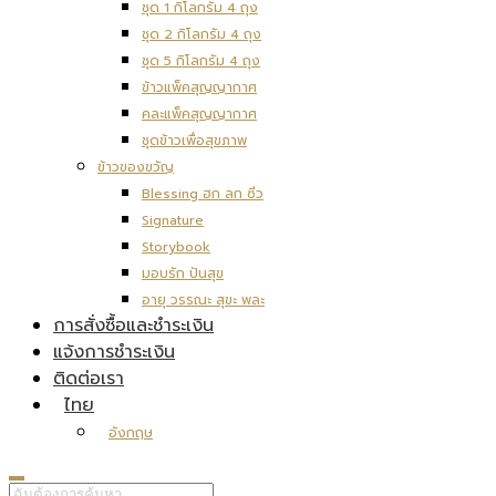
ชุด 1 กิโลกรัม 4 ถุง
ชุด 2 กิโลกรัม 4 ถุง
ชุด 5 กิโลกรัม 4 ถุง
ข้าวแพ็คสุญญากาศ
คละแพ็คสุญญากาศ
ชุดข้าวเพื่อสุขภาพ
ข้าวของขวัญ
Blessing ฮก ลก ซิ่ว
Signature
Storybook
มอบรัก ปันสุข
อายุ วรรณะ สุขะ พละ
การสั่งซื้อและชำระเงิน
แจ้งการชำระเงิน
ติดต่อเรา
ไทย
อังกฤษ