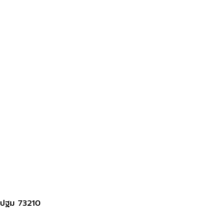
รปฐม 73210